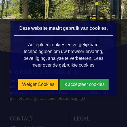
Deze website maakt gebruik van cookies.
Accepteer cookies en vergelijkbare
technologieën om uw browser-ervaring,
beveiliging, analyse te verbeteren.
Lees
meer over de gebruikte cookies
.
OVER JUT & JUL PRODUKTIES
Jut & Jul Produkties verzorgt al meer dan 20 jaar
Weiger Cookies
Ik accepteer cookies
uiteenlopende programma's in en rondom de Valkenburgse
grotten. Of u nu op zoek bent naar een leuke activiteit of een
geheel verzorgd weekend, alles is mogelijk!
CONTACT
LEGAL