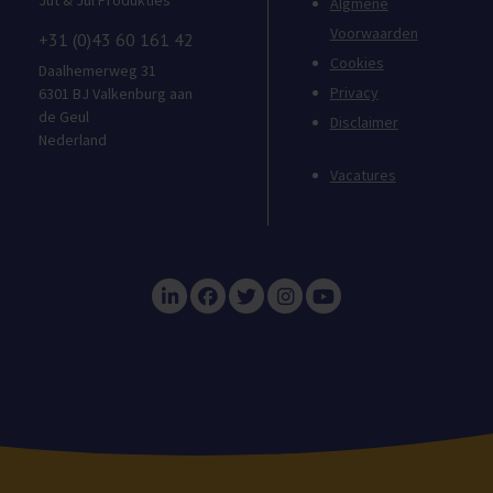
Jut & Jul Produkties
Algmene
Voorwaarden
+31 (0)43 60 161 42
Cookies
Daalhemerweg 31
Privacy
6301 BJ Valkenburg aan
de Geul
Disclaimer
Nederland
Vacatures
Visit LinkedIn
Visit Facebook
Visit Twitter
Visit Instagram
Visit Youtub