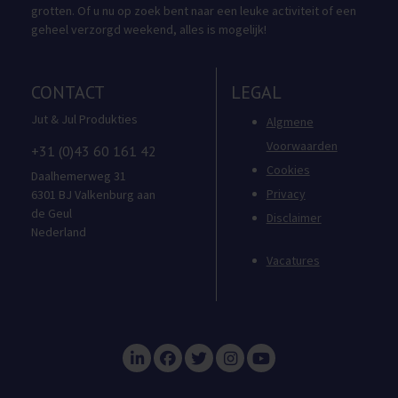
grotten. Of u nu op zoek bent naar een leuke activiteit of een
geheel verzorgd weekend, alles is mogelijk!
CONTACT
LEGAL
Jut & Jul Produkties
Algmene
Voorwaarden
+31 (0)43 60 161 42
Cookies
Daalhemerweg 31
Privacy
6301 BJ Valkenburg aan
de Geul
Disclaimer
Nederland
Vacatures
Visit LinkedIn
Visit Facebook
Visit Twitter
Visit Instagram
Visit Youtub