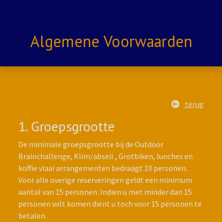
Algemene Voorwaarden
terug
1. Groepsgrootte
De minimale groepsgrootte bij de Outdoor
Brainchallenge, Klim/abseil , Grotbiken, lunches en
koffie vlaai arrangementen bedraagt 10 personen.
Voor alle overige reserveringen geldt een minimum
aantal van 15 personen. Indien u met minder dan 15
personen wilt komen dient u toch voor 15 personen te
betalen.