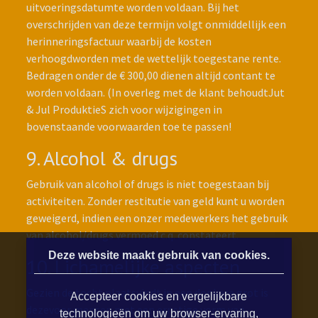
uitvoeringsdatumte worden voldaan. Bij het
overschrijden van deze termijn volgt onmiddellijk een
herinneringsfactuur waarbij de kosten
verhoogdworden met de wettelijk toegestane rente.
Bedragen onder de € 300,00 dienen altijd contant te
worden voldaan. (In overleg met de klant behoudtJut
& Jul ProduktieS zich voor wijzigingen in
bovenstaande voorwaarden toe te passen!
9. Alcohol & drugs
Gebruik van alcohol of drugs is niet toegestaan bij
activiteiten. Zonder restitutie van geld kunt u worden
geweigerd, indien een onzer medewerkers het gebruik
van alcohol/drugs vermoed c.q. constateert.
Deze website maakt gebruik van cookies.
10. Lichamelijke aspecten
Gezien de tocht plaatsvindt in een donkere grot is
Accepteer cookies en vergelijkbare
dezevoor mensen met een ernstige vorm van
technologieën om uw browser-ervaring,