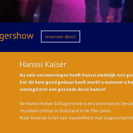
lagershow
reserveer direct
Hanssi Kaiser
Na vele omzwervingen heeft Hanssi eindelijk rust ge
Dat dit hem goed gedaan heeft merkt u wanneer u h
omringd met een gezonde dosis humor!
De Hanssi Kaiser Schlagershow is een onverwacht feeste
muzikale cultuur in Duitsland in de 70er jaren.
Maar bovenal is het een muziekfeest met ongecomplice