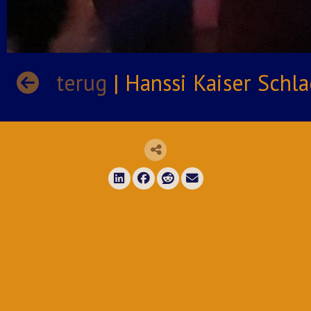
terug
| Hanssi Kaiser Sch
Deel via LinkedIn
Deel via Facebook
Deel via Reddit
Deel via E-mail