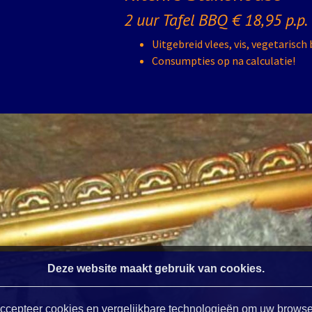
2 uur Tafel BBQ € 18,95 p.p.
Uitgebreid vlees, vis, vegetarisch 
Consumpties op na calculatie!
Deze website maakt gebruik van cookies.
ccepteer cookies en vergelijkbare technologieën om uw browse