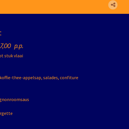
:
7,00 p.p.
t stuk vlaai
 koffie-thee-appelsap, salades, confiture
ignonroomsaus
rgette