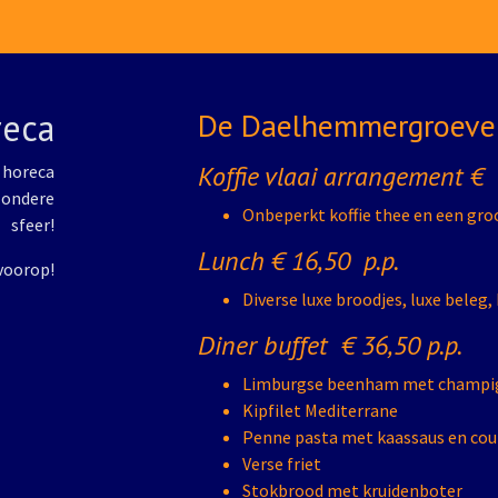
eca
De Daelhemmergroeve
Koffie vlaai arrangement € 
 horeca
jzondere
Onbeperkt koffie thee en een groo
sfeer!
Lunch € 16,50 p.p.
 voorop!
Diverse luxe broodjes, luxe beleg,
Diner buffet € 36,50 p.p.
Limburgse beenham met champ
Kipfilet Mediterrane
Penne pasta met kaassaus en cou
Verse friet
Stokbrood met kruidenboter